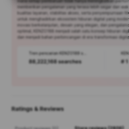
mana setiap pembaruan tidak hanya meningkatkan performa
memberikan pengalaman yang terasa lebih segar dari wak
kualitas layanan, stabilitas akses, serta penyempurnaan fi
untuk menghadirkan ekosistem hiburan digital yang mode
inovasi berkelanjutan, desain yang elegan, dan pengala
optimal, KENZO188 menjadi salah satu konsep hiburan digi
dan menjadi bahan perbincangan di era transformasi digital 
Tren pencarian KENZO188 saat ini
88,222,168 searches
# 1
Ratings & Reviews
Store reviews (2806)
Product reviews (0)