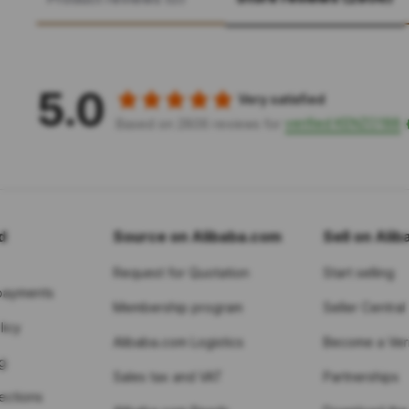
5.0
Very satisfied
verified KENZO188
Based on 2806 reviews for
d
Source on Alibaba.com
Sell on Ali
Request for Quotation
Start selling
payments
Membership program
Seller Central
licy
Alibaba.com Logistics
Become a Veri
g
Sales tax and VAT
Partnerships
tections