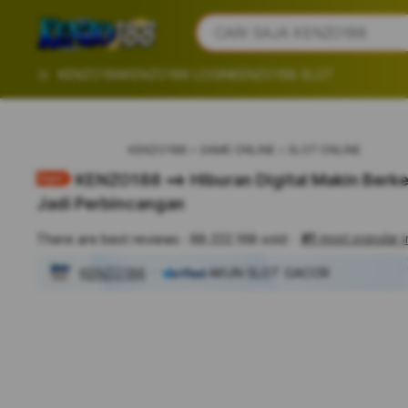
iphones 16
What are you looking for?
CARI SAJA KENZO188
torras phone case
samsung note 20 5g cover
KENZO188
KENZO188 LOGIN
KENZO188 SLOT
iphones 15 pro max
KENZO188
GAME ONLINE
SLOT ONLINE
KENZO188 ==> Hiburan Digital Makin Ber
Jadi Perbincangan
#1
most popular 
There are best reviews
88.222.168 sold
KENZO188
AKUN SLOT GACOR