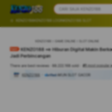
iphones 16
What are you looking for?
CARI SAJA KENZO188
torras phone case
samsung note 20 5g cover
KENZO188
KENZO188 LOGIN
KENZO188 SLOT
iphones 15 pro max
KENZO188
GAME ONLINE
SLOT ONLINE
KENZO188 ==> Hiburan Digital Makin Ber
Jadi Perbincangan
#1
most popular 
There are best reviews
88.222.168 sold
KENZO188
AKUN SLOT GACOR