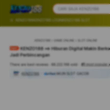
iphones 16
What are you looking for?
CARI SAJA KENZO188
torras phone case
samsung note 20 5g cover
KENZO188
KENZO188 LOGIN
KENZO188 SLOT
iphones 15 pro max
KENZO188
GAME ONLINE
SLOT ONLINE
KENZO188 ==> Hiburan Digital Makin Ber
Jadi Perbincangan
#1
most popular 
There are best reviews
88.222.168 sold
KENZO188
AKUN SLOT GACOR