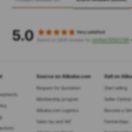
5.0
Very satisfied
verified KENZO188
Based on 2806 reviews for
d
Source on Alibaba.com
Sell on Ali
Request for Quotation
Start selling
payments
Membership program
Seller Central
licy
Alibaba.com Logistics
Become a Veri
g
Sales tax and VAT
Partnerships
tections