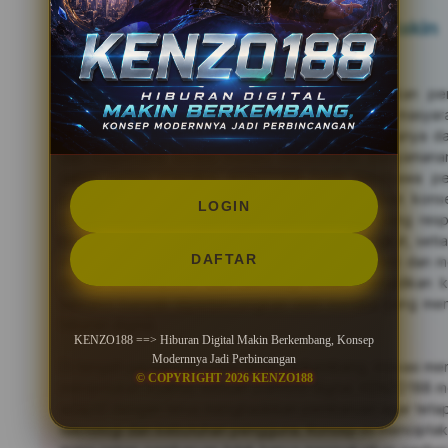
KENZO188 ==> Hiburan Digital Maki
Modernnya Jadi Perbincangan
Perkembangan hiburan digital terus menghadirkan per
kemajuan teknologi dan meningkatnya kebutuhan masyar
interaktif. Kini, sebuah platform tidak lagi dinilai hanya d
dari bagaimana sistem mampu memberikan kenyamanan
dalam setiap interaksi. KENZO188 hadir membawa pe
perkembangan tersebut dengan mengedepankan kons
LOGIN
pengalaman pengguna. Mulai dari antarmuka yang respo
hingga optimalisasi performa di berbagai perangkat, se
DAFTAR
memberikan pengalaman digital yang lebih efisien dan
desain kontemporer dan teknologi terkini menjadika
semakin banyak diperbincangkan oleh mereka yang men
hiburan digital.
KENZO188 ==> Hiburan Digital Makin Berkembang, Konsep
Modernnya Jadi Perbincangan
Di tengah persaingan yang terus berkembang, inovasi men
© COPYRIGHT 2026 KENZO188
menentukan kualitas sebuah platform digital. KENZO188
adaptif dengan terus menghadirkan pembaruan agar teta
teknologi dan kebutuhan pengguna. Konsep ini menciptak