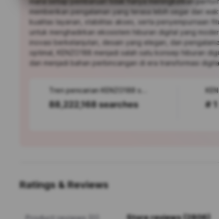
mana setiap pembaruan tidak hanya meningkatkan performa
memberikan pengalaman yang terasa lebih segar dari wak
kualitas layanan, stabilitas akses, serta penyempurnaan fi
untuk menghadirkan ekosistem hiburan digital yang mode
inovasi berkelanjutan, desain yang elegan, dan pengala
optimal, KENZO188 menjadi salah satu konsep hiburan digi
dan menjadi bahan perbincangan di era transformasi digital 
Tren pencarian KENZO188 saat ini
88,222,168 searches
# 1
Ratings & Reviews
Store reviews (2806)
Product reviews (0)