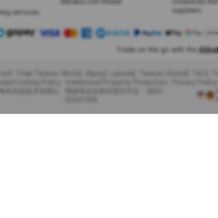
Alibaba.com Reads
Download the
suppliers
ing services
Trade on the go with the
Alib
com
Tmall Taobao World
Alipay
Lazada
Taobao Global
TAO
T
oduct Listing Policy
Intellectual Property Protection
Privacy Policy
里巴巴海外信息技术有限公
增值电信业务经营许可证：浙B2-
20241358