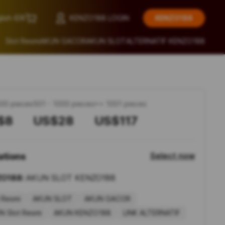
lish-IDR
KENZO188 LOGIN
KENZO188
Slot Resmi
AKUN GACOR
AKUN SLOT
ALTERNATIF KENZO188
500 pieces
501 - 1000 pieces
>= 1001 pieces
$8
US$28
US$117
Select now
ations
ZO188:
AKUN SLOT KENZO188
 Resmi
AKUN SLOT
AKUN GACOR
N Slot Resmi
AKUN KENZO188
LINK ALTERNATIF