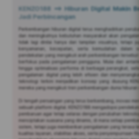
KENZO188 ==> Hiburan Digital Makin
Jadi Perbincangan
Perkembangan hiburan digital terus menghadirkan peruba
dan meningkatnya kebutuhan masyarakat akan pengalaman
tidak lagi dinilai hanya dari tampilan visualnya, teta
kenyamanan, kecepatan, serta kemudahan dalam s
pendekatan yang mengikuti arah perkembangan terseb
berfokus pada pengalaman pengguna. Mulai dari antarm
hingga optimalisasi performa di berbagai perangkat, s
pengalaman digital yang lebih efisien dan menyenangk
teknologi terkini menjadikan konsep yang diusung KE
mereka yang mengikuti tren perkembangan dunia hiburan d
Di tengah persaingan yang terus berkembang, inovasi men
sebuah platform digital. KENZO188 mengadopsi pendekat
pembaruan agar tetap selaras dengan perubahan teknolo
menciptakan suasana yang dinamis, di mana setiap pemba
sistem, tetapi juga memberikan pengalaman yang terasa l
kualitas layanan, stabilitas akses, serta penyempurnaan fi