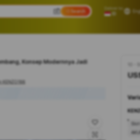
Deliver to:
Search
Eng
ID
kembang, Konsep Modernnya Jadi
10 - 
US
in KENZO188
Vari
KEN
Slot
AKU