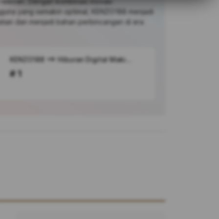
relevan. Dengan kombinasi inovasi
gguna yang semakin optimal, KENZO188 menjadi
hatian dan menjadi bahan perbincangan di era
KENZO188 ==> Hiburan Digital Makin Berkembang, Konsep Modernnya Jadi Perbincangan
# 1