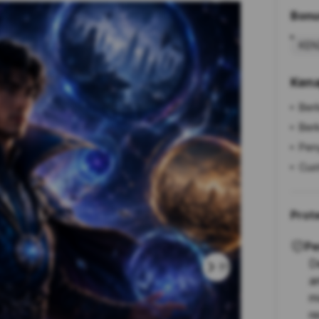
Bon
KEN
Ken
Berl
Berk
Pen
Cus
Prot
P
D

Next slide
a
m
r