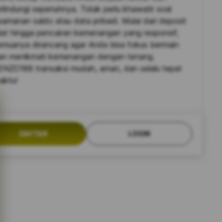
erlindungi sepenuhnya. Tidak perlu khawatir soal
eamanan saldo atau data pribadi. Mulai dari deposit
ilat hingga pencairan kemenangan yang responsif,
emuanya dirancang agar Anda bisa fokus bermain
an menikmati kemenangan dengan tenang.
ENZO188 transaksi mudah, aman, dan selalu tepat
aktu!
DAFTAR
LOGIN