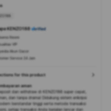
us
ZO188
apa KENZO188
isensi Resmi
ualitas VIP
yedia Akun Gacor
tomer Service 24 Jam
ections for this product
embayaran aman
eposit dan withdraw di KENZO188 super cepat,
man, dan tanpa drama! Didukung sistem enkripsi
odern berstandar tinggi serta metode transaksi
esmi, setiap transaksi Anda berjalan lancar dan